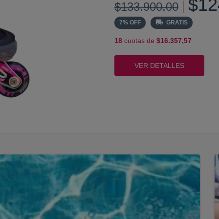
$12
$133.900,00
7
%
OFF
GRATIS
18
cuotas de
$16.357,57
VER DETALLES