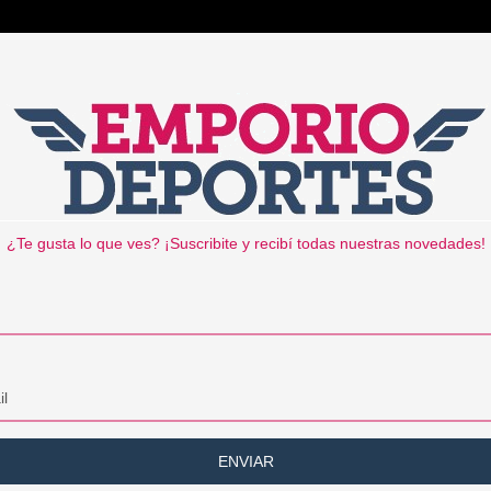
UCHES PARA ANTEOJOS
MÁS
HOT SALE
CONTACTO
¿Te gusta lo que ves? ¡Suscribite y recibí todas nuestras novedades!